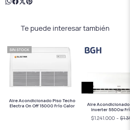
Te puede interesar también
SIN STOCK
Aire Acondicionado Piso Techo
Aire Acondicionado 
Electra On Off 15000 Frío Calor
Inverter 5500w Frí
$1.241.000
-
$1.